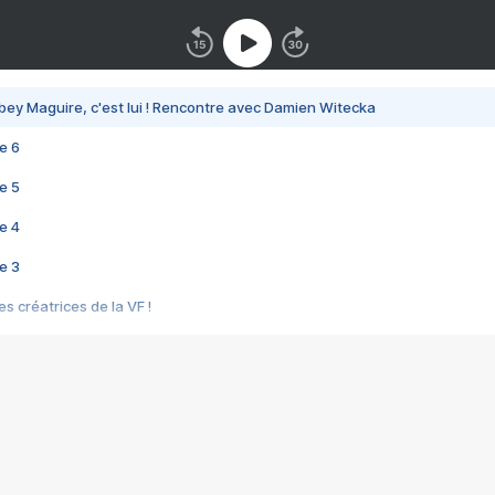
bey Maguire, c'est lui ! Rencontre avec Damien Witecka
e 6
e 5
e 4
e 3
s créatrices de la VF !
e 2
e 1
e Mektoub My Love arrive enfin ! Rencontre avec Shaïn Boumedine et Sal
i : après Toni en famille