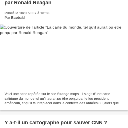
par Ronald Reagan
Publié le 10/11/2007 à 18:58
Par
Baobald
Voici une carte repérée sur le site Strange maps . Il s’agit d'une carte
satirique du monde tel qu’il aurait pu être perçu par le feu président
américain, et qu’il faut replacer dans le contexte des années 80, alors que le
monde était encore bipolarisé...
Y a-t-il un cartographe pour sauver CNN ?